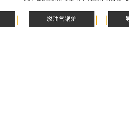
燃油气锅炉
1
2
3