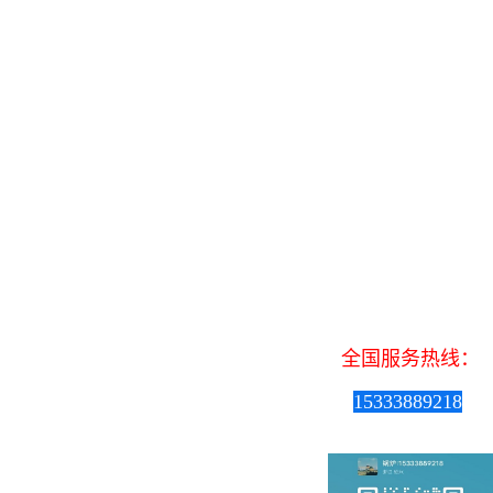
质蒸汽锅炉
SZS型双锅筒燃油燃气蒸汽锅炉
吨位：
燃料：
全国服务热线：
场景：
15333889218
获取报价
获取报价